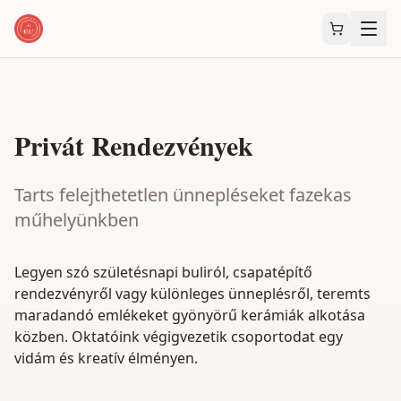
Privát Rendezvények
Tarts felejthetetlen ünnepléseket fazekas
műhelyünkben
Legyen szó születésnapi buliról, csapatépítő
rendezvényről vagy különleges ünneplésről, teremts
maradandó emlékeket gyönyörű kerámiák alkotása
közben. Oktatóink végigvezetik csoportodat egy
vidám és kreatív élményen.