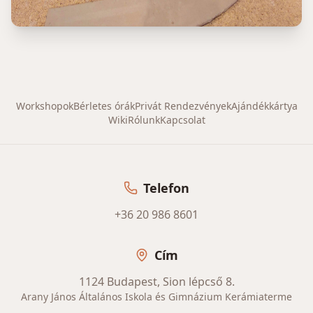
Workshopok
Bérletes órák
Privát Rendezvények
Ajándékkártya
Wiki
Rólunk
Kapcsolat
Telefon
+36 20 986 8601
Cím
1124 Budapest, Sion lépcső 8.
Arany János Általános Iskola és Gimnázium Kerámiaterme