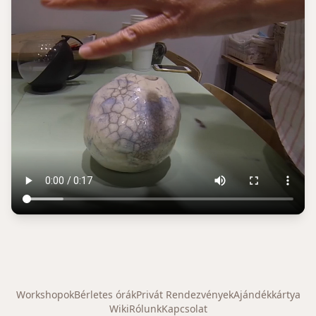
Workshopok
Bérletes órák
Privát Rendezvények
Ajándékkártya
Wiki
Rólunk
Kapcsolat