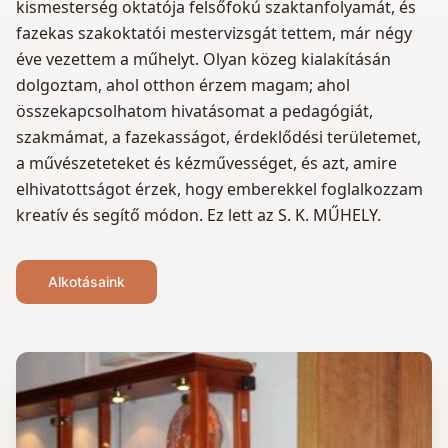
kismesterség oktatója felsőfokú szaktanfolyamát, és
fazekas szakoktatói mestervizsgát tettem, már négy
éve vezettem a műhelyt. Olyan közeg kialakításán
dolgoztam, ahol otthon érzem magam; ahol
összekapcsolhatom hivatásomat a pedagógiát,
szakmámat, a fazekasságot, érdeklődési területemet,
a művészeteteket és kézművességet, és azt, amire
elhivatottságot érzek, hogy emberekkel foglalkozzam
kreatív és segítő módon. Ez lett az S. K. MŰHELY.
Alkotásaink