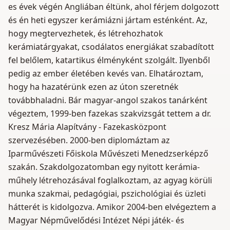
es évek végén Angliában éltünk, ahol férjem dolgozott
és én heti egyszer kerámiázni jártam esténként. Az,
hogy megtervezhetek, és létrehozhatok
kerámiatárgyakat, csodálatos energiákat szabadított
fel belőlem, katartikus élményként szolgált. Ilyenből
pedig az ember életében kevés van. Elhatároztam,
hogy ha hazatérünk ezen az úton szeretnék
továbbhaladni. Bár magyar-angol szakos tanárként
végeztem, 1999-ben fazekas szakvizsgát tettem a dr.
Kresz Mária Alapítvány - Fazekasközpont
szervezésében. 2000-ben diplomáztam az
Iparművészeti Főiskola Művészeti Menedzserképző
szakán. Szakdolgozatomban egy nyitott kerámia-
műhely létrehozásával foglalkoztam, az agyag körüli
munka szakmai, pedagógiai, pszichológiai és üzleti
hátterét is kidolgozva. Amikor 2004-ben elvégeztem a
Magyar Népművelődési Intézet Népi játék- és