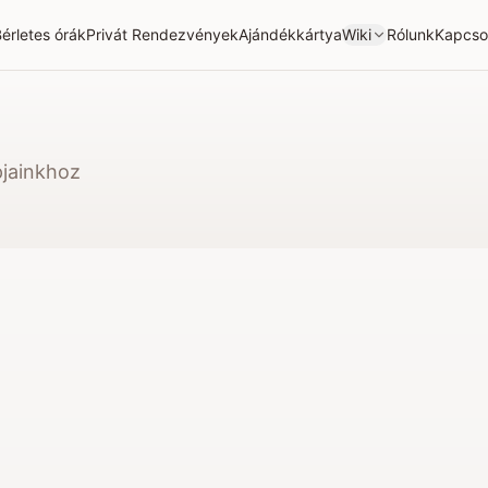
érletes órák
Privát Rendezvények
Ajándékkártya
Wiki
Rólunk
Kapcso
pjainkhoz