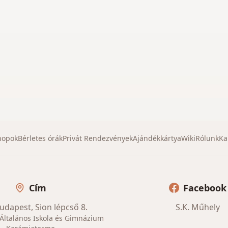
hopok
Bérletes órák
Privát Rendezvények
Ajándékkártya
Wiki
Rólunk
Ka
Cím
Facebook
udapest, Sion lépcső 8.
S.K. Műhely
 Általános Iskola és Gimnázium