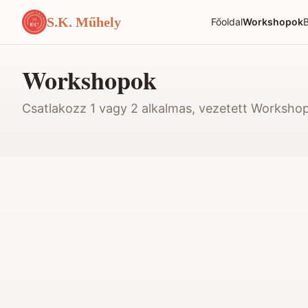
S.K. Műhely
Főoldal
Workshopok
B
Workshopok
Csatlakozz 1 vagy 2 alkalmas, vezetett Worksho